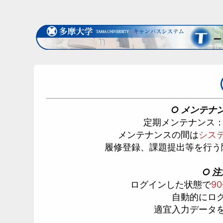
○ メンテナ
定期メンテナンス
メンテナンスの間は
シス
履修登録、課題提出等を行う
○ 注
ログインした状態で
9
自動的にロ
適宜入力データ