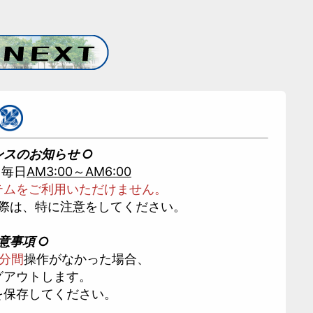
ンスのお知らせ ○
：毎日
AM3:00～AM6:00
テムをご利用いただけません。
際は、特に注意をしてください。
意事項 ○
0分間
操作がなかった場合、
グアウトします。
を保存してください。